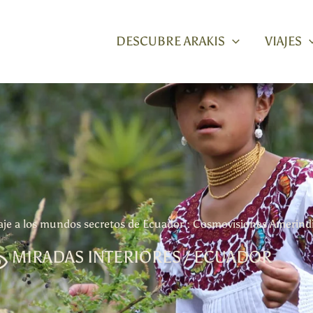
DESCUBRE ARAKIS
VIAJES
aje a los mundos secretos de Ecuador : Cosmovisiones Amerind
MIRADAS INTERIORES / ECUADOR