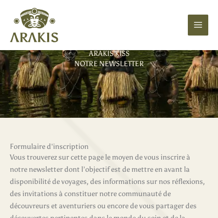
Aller
au
contenu
ARAKIS KISS
NOTRE NEWSLETTER
Formulaire d'inscription
Vous trouverez sur cette page le moyen de vous inscrire à
notre newsletter dont l’objectif est de mettre en avant la
disponibilité de voyages, des informations sur nos réflexions,
des invitations à constituer notre communauté de
découvreurs et aventuriers ou encore de vous partager des